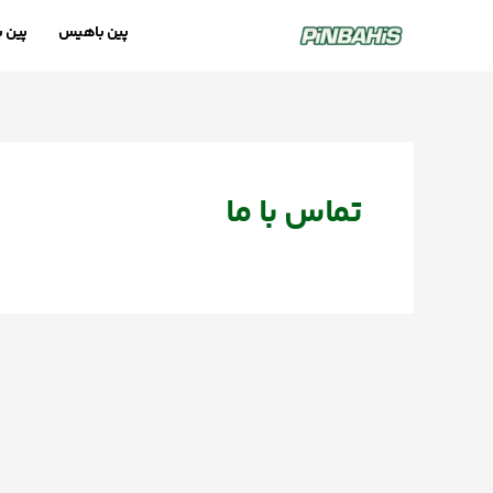
رش
پین باهیس
پین 
ه
حتوا
تماس با ما